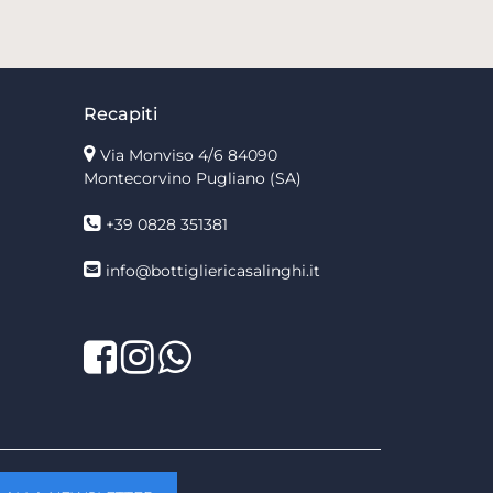
Recapiti
Via Monviso 4/6
84090
Montecorvino Pugliano (SA)
+39 0828 351381
info@bottigliericasalinghi.it
Facebook
Twitter
LinkedIn