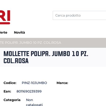
ferte
Novità
TE POLIPR. JUMBO 10 PZ. COL.ROSA
MOLLETTE POLIPR. JUMBO 10 PZ.
COL.ROSA
Codice:
PINZ-10JUMBO
Marca:
Ean:
8011690239399
Categoria
Non
catalogati