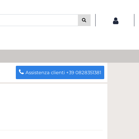
Assistenza clienti +39 0828351381