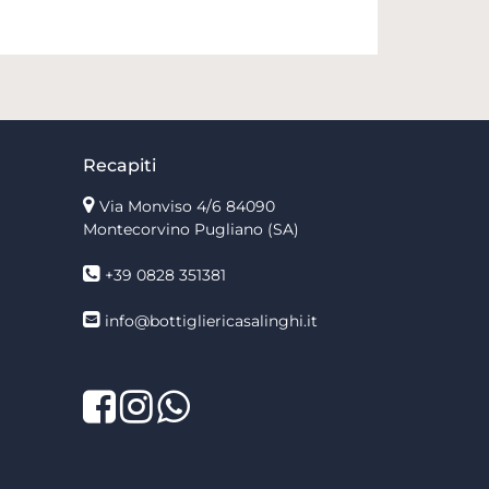
inalità del trattamento, le categorie dei dati personali, i
ari a cui i dati personali sono stati o saranno comunicati e,
ervazione;
ione dei dati;
mento;
ssia riceverli da un titolare del trattamento, in un formato
le da dispositivo automatico, e trasmetterli ad un altro
dimenti;
si momento ed anche nel caso di trattamento per finalità
Recapiti
le automatizzato relativo alle persone fisiche, compresa
Via Monviso 4/6
84090
i momento senza pregiudicare la liceità del trattamento
Montecorvino Pugliano (SA)
ella revoca;
ontrollo.
+39 0828 351381
ta scritta inviata a Bottiglieri Casalinghi s.r.l., all’indirizzo
zzo mail pec bottiglieri.cash@pec.it.
info@bottigliericasalinghi.it
Facebook
Twitter
LinkedIn