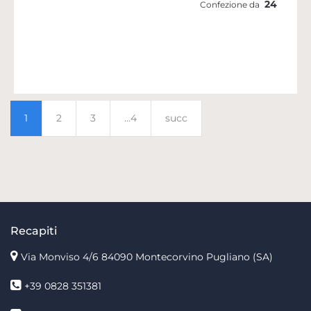
24
Confezione da
1
2
3
...4
succ
Recapiti
Via Monviso 4/6
84090 Montecorvino Pugliano (SA)
+39 0828 351381