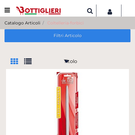
Open menu
Catalogo Articoli
Coltelleria-forbici
Filtri Articolo