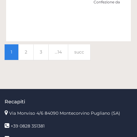
Confezione da
1
2
3
...14
succ
Recapiti
Via Monviso 4/6
84090 Montecorvino Pugliano (SA)
+39 0828 351381