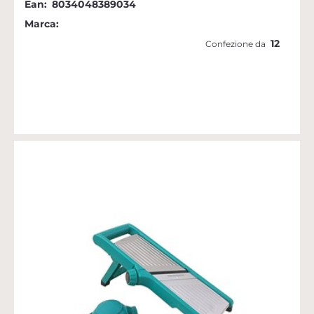
Ean:
8034048389034
Marca:
12
Confezione da