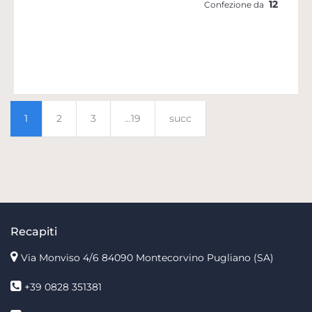
12
Confezione da
1
2
3
...19
succ
Recapiti
Via Monviso 4/6
84090 Montecorvino Pugliano (SA)
+39 0828 351381