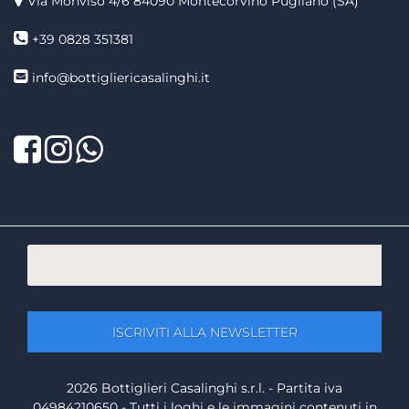
Via Monviso 4/6
84090 Montecorvino Pugliano (SA)
+39 0828 351381
info@bottigliericasalinghi.it
Facebook
Twitter
LinkedIn
2026 Bottiglieri Casalinghi s.r.l. - Partita iva
04984210650 - Tutti i loghi e le immagini contenuti in