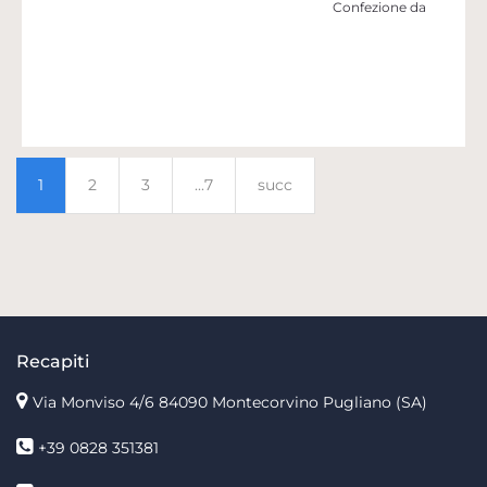
Confezione da
1
2
3
...7
succ
Recapiti
Via Monviso 4/6
84090 Montecorvino Pugliano (SA)
+39 0828 351381