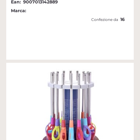
Ean:
9007013142889
Marca:
16
Confezione da