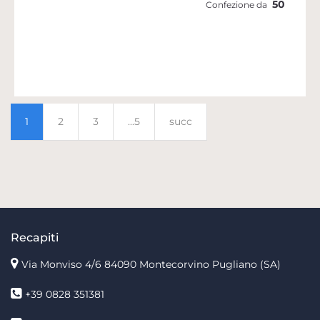
50
Confezione da
1
2
3
...5
succ
Recapiti
Via Monviso 4/6
84090 Montecorvino Pugliano (SA)
+39 0828 351381