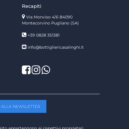
Recapiti
Via Monviso 4/6
84090
Montecorvino Pugliano (SA)
+39 0828 351381
info@bottigliericasalinghi.it
Facebook
Twitter
LinkedIn
sito appartengono ai rispettivi proprietari.