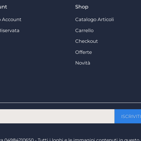
unt
Shop
 Account
Catalogo Articoli
Riservata
Carrello
Checkout
Offerte
Novità
a iva 04984210650 - Tutti i loghi e le immagini contenuti in questo 