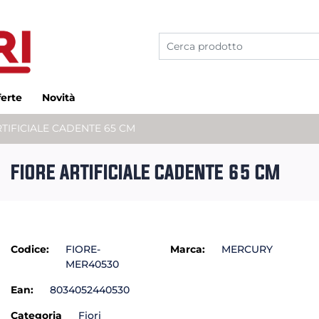
ferte
Novità
RTIFICIALE CADENTE 65 CM
FIORE ARTIFICIALE CADENTE 65 CM
Codice:
FIORE-
Marca:
MERCURY
MER40530
Ean:
8034052440530
Categoria
Fiori