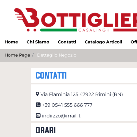
Home
Chi Siamo
Contatti
Catalogo Articoli
Of
Home Page
Dettaglio Negozio
CONTATTI
Via Flaminia 125
47922 Rimini (RN)
+39 0541 555 666 777
indirzzo@mail.it
ORARI