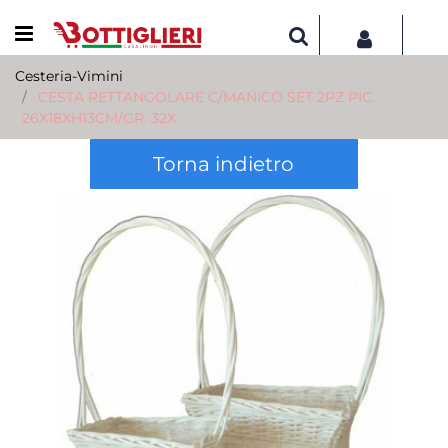
Open menu
Cesteria-Vimini
CESTA RETTANGOLARE C/MANICO SET 2PZ PIC.
26X18XH13CM/GR. 32X
Torna indietro