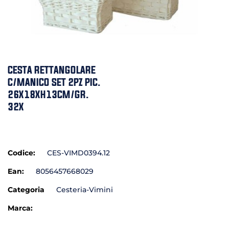
CESTA RETTANGOLARE
C/MANICO SET 2PZ PIC.
26X18XH13CM/GR.
32X
Codice:
CES-VIMD0394.12
Ean:
8056457668029
Categoria
Cesteria-Vimini
Marca: