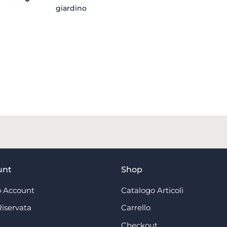
giardino
unt
Shop
 Account
Catalogo Articoli
Riservata
Carrello
Checkout