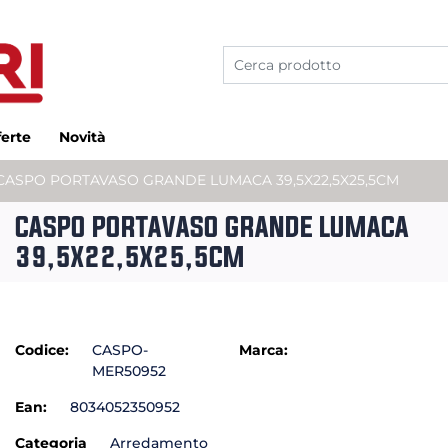
ferte
Novità
CASPO PORTAVASO GRANDE LUMACA 39,5X22,5X25,5CM
CASPO PORTAVASO GRANDE LUMACA
39,5X22,5X25,5CM
Codice:
CASPO-
Marca:
MER50952
Ean:
8034052350952
Categoria
Arredamento