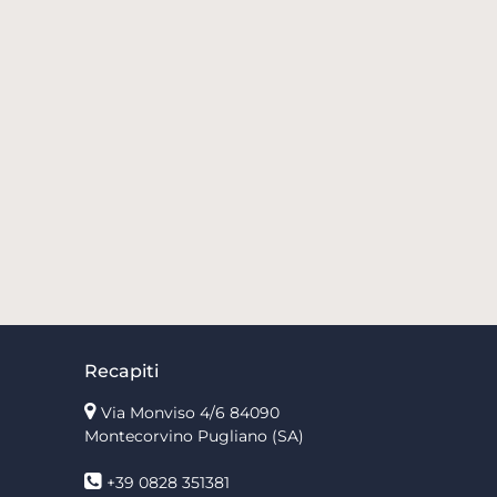
Recapiti
Via Monviso 4/6
84090
Montecorvino Pugliano (SA)
+39 0828 351381