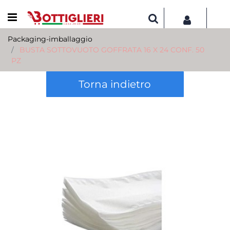
Open menu
Packaging-imballaggio
BUSTA SOTTOVUOTO GOFFRATA 16 X 24 CONF. 50
PZ
Torna indietro