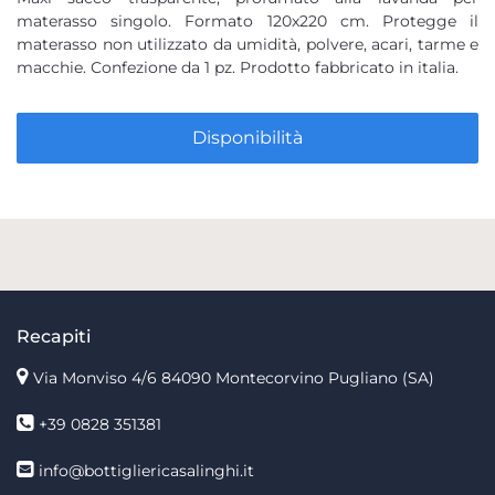
materasso singolo. Formato 120x220 cm. Protegge il
materasso non utilizzato da umidità, polvere, acari, tarme e
macchie. Confezione da 1 pz. Prodotto fabbricato in italia.
Disponibilità
Recapiti
Via Monviso 4/6
84090 Montecorvino Pugliano (SA)
+39 0828 351381
info@bottigliericasalinghi.it