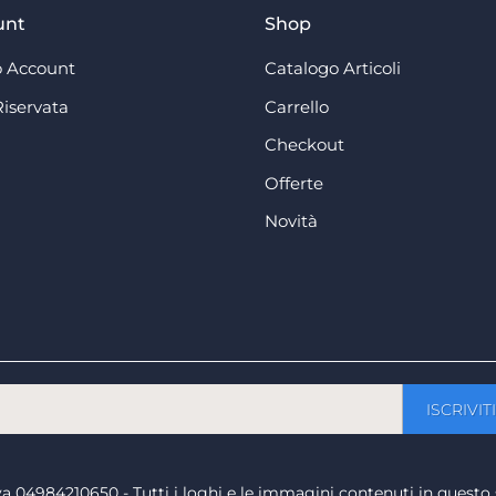
unt
Shop
 Account
Catalogo Articoli
Riservata
Carrello
Checkout
Offerte
Novità
a iva 04984210650 - Tutti i loghi e le immagini contenuti in questo 