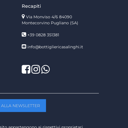
Recapiti
Via Monviso 4/6
84090
Montecorvino Pugliano (SA)
+39 0828 351381
info@bottigliericasalinghi.it
Facebook
Twitter
LinkedIn
sito appartengono ai rispettivi proprietari.