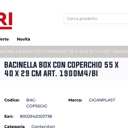
ferte
Novità
BACINELLA BOX CON COPERCHIO 55 X 40 X 29 CM ART. 1900M4
BACINELLA BOX CON COPERCHIO 55 X
40 X 29 CM ART. 1900M4/BI
Codice:
BAC-
Marca:
GIGANPLAST
COP55GIG
Ean:
8002942003738
Categoria
Contenitori