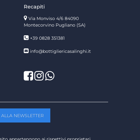
Recapiti
Via Monviso 4/6
84090
Montecorvino Pugliano (SA)
+39 0828 351381
info@bottigliericasalinghi.it
Facebook
Twitter
LinkedIn
sito appartengono ai rispettivi proprietari.