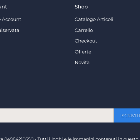
unt
Shop
 Account
Catalogo Articoli
Riservata
Carrello
Checkout
Offerte
Novità
a iva 04984210650 - Tutti i loghi e le immagini contenuti in questo 