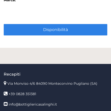
Marca:
Disponibilità
Recapiti
Via Monviso 4/6
84090 Montecorvino Pugliano (SA)
+39 0828 351381
info@bottigliericasalinghi.it