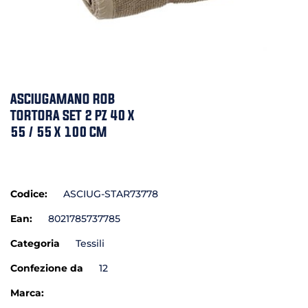
ASCIUGAMANO ROB
TORTORA SET 2 PZ 40 X
55 / 55 X 100 CM
Codice:
ASCIUG-STAR73778
Ean:
8021785737785
Categoria
Tessili
Confezione da
12
Marca: