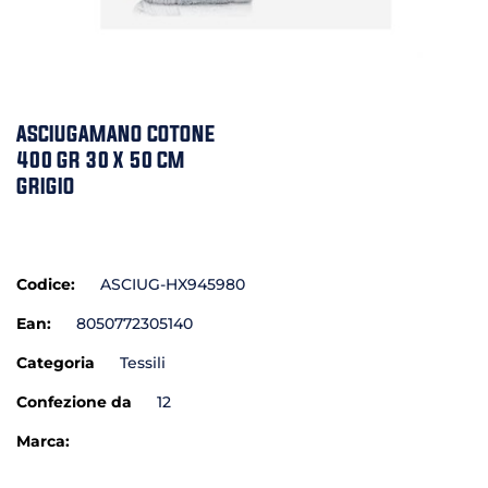
ASCIUGAMANO COTONE
400 GR 30 X 50 CM
GRIGIO
Codice:
ASCIUG-HX945980
Ean:
8050772305140
Categoria
Tessili
Confezione da
12
Marca: