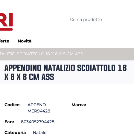
ferte
Novità
LIZIO SCOIATTOLO 16 X 8 X 8 CM ASS
APPENDINO NATALIZIO SCOIATTOLO 16
X 8 X 8 CM ASS
Codice:
APPEND-
Marca:
MER94428
Ean:
8034052794428
Categoria
Natale