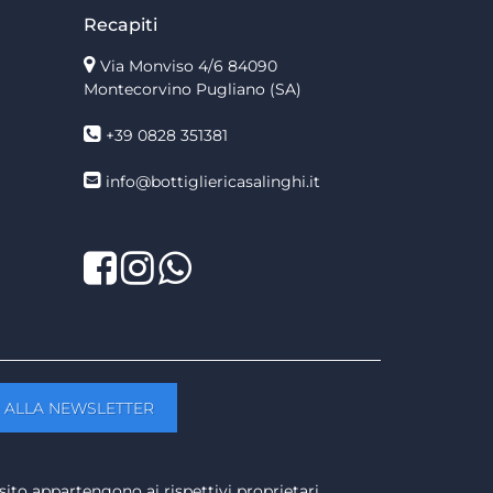
Recapiti
Via Monviso 4/6
84090
Montecorvino Pugliano (SA)
+39 0828 351381
info@bottigliericasalinghi.it
Facebook
Twitter
LinkedIn
sito appartengono ai rispettivi proprietari.