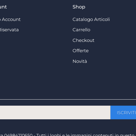
unt
Shop
 Account
Catalogo Articoli
Riservata
Carrello
Checkout
Offerte
Novità
a iva 04984210650 - Tutti i loghi e le immagini contenuti in questo 