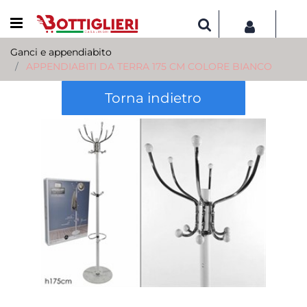
Open menu
Ganci e appendiabito
APPENDIABITI DA TERRA 175 CM COLORE BIANCO
Torna indietro