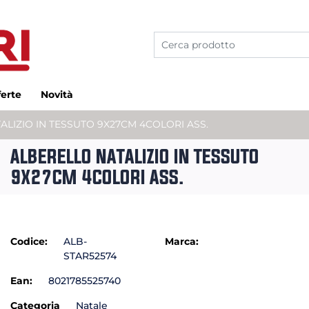
ferte
Novità
ALIZIO IN TESSUTO 9X27CM 4COLORI ASS.
ALBERELLO NATALIZIO IN TESSUTO
9X27CM 4COLORI ASS.
Codice:
ALB-
Marca:
STAR52574
Ean:
8021785525740
Categoria
Natale