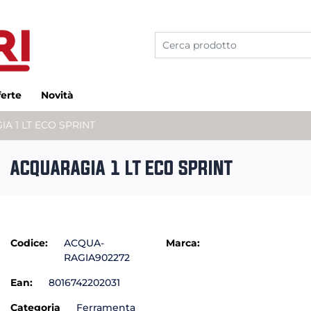
ferte
Novità
A 1 LT ECO SPRINT
ACQUARAGIA 1 LT ECO SPRINT
Codice:
ACQUA-
Marca:
RAGIA902272
Ean:
8016742202031
Categoria
Ferramenta