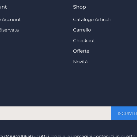
unt
Shop
 Account
Catalogo Articoli
Riservata
Carrello
Checkout
Offerte
Novità
a iva 04984210650 - Tutti i loghi e le immagini contenuti in questo 