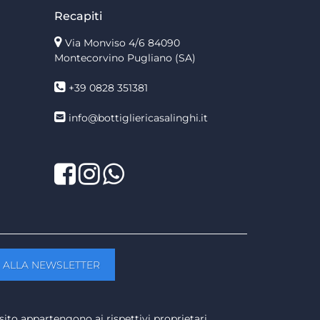
Recapiti
Via Monviso 4/6
84090
Montecorvino Pugliano (SA)
+39 0828 351381
info@bottigliericasalinghi.it
Facebook
Twitter
LinkedIn
sito appartengono ai rispettivi proprietari.