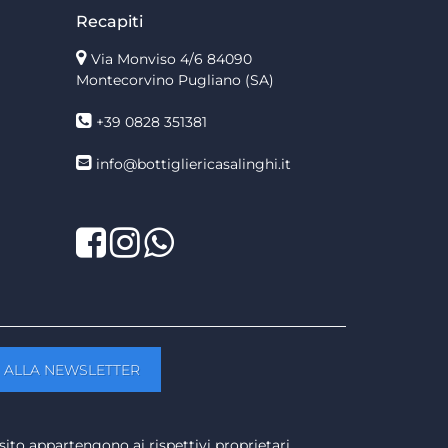
Recapiti
Via Monviso 4/6
84090
Montecorvino Pugliano (SA)
+39 0828 351381
info@bottigliericasalinghi.it
Facebook
Twitter
LinkedIn
sito appartengono ai rispettivi proprietari.