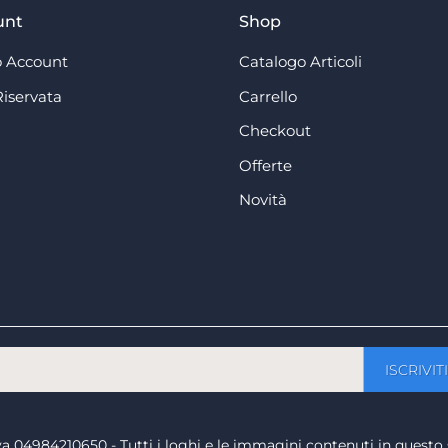
unt
Shop
 Account
Catalogo Articoli
Riservata
Carrello
Checkout
Offerte
Novità
a iva 04984210650 - Tutti i loghi e le immagini contenuti in questo 